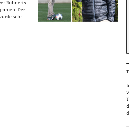
ver Ruhnerts
Spanien. Der
wurde sehr
T
w
T
d
d