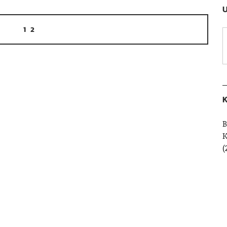
U
1
2
K
B
(