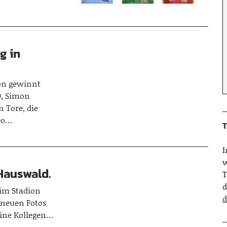
g in
ion gewinnt
0, Simon
n Tore, die
reo…
T
w
 Hauswald.
T
d
 im Stadion
d
 neuen Fotos
eine Kollegen…