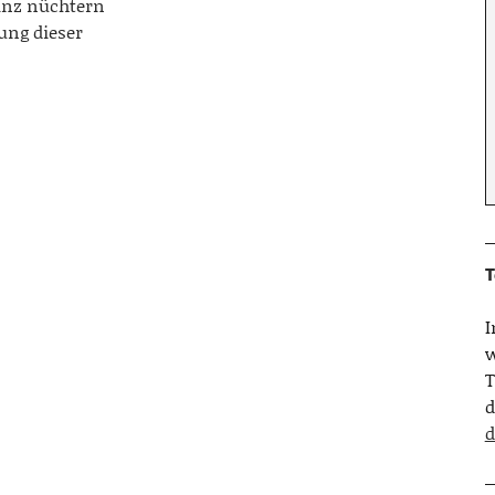
anz nüchtern
ung dieser
T
w
T
d
d