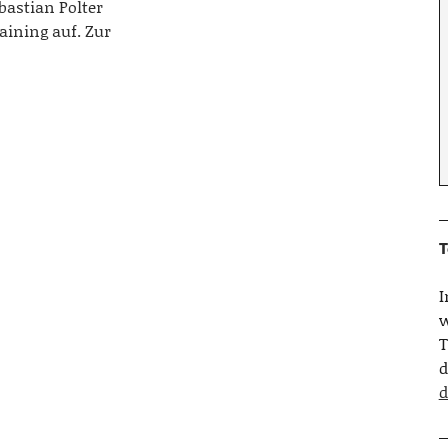
bastian Polter
aining auf. Zur
T
w
T
d
d