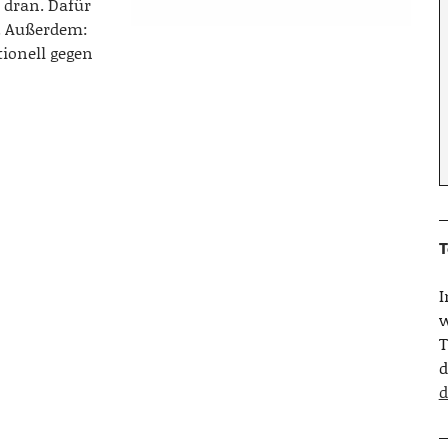
s dran. Dafür
. Außerdem:
ionell gegen
T
w
T
d
d