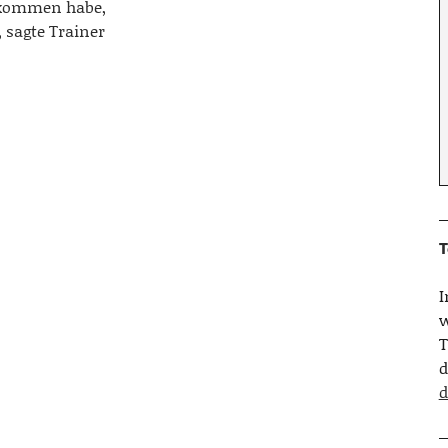
ekommen habe,
 sagte Trainer
T
w
T
d
d