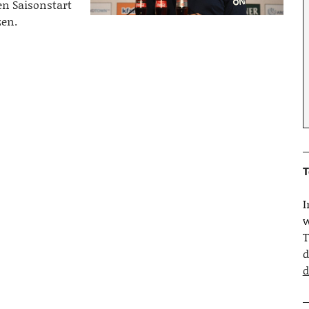
en Saisonstart
zen.
T
w
T
d
d