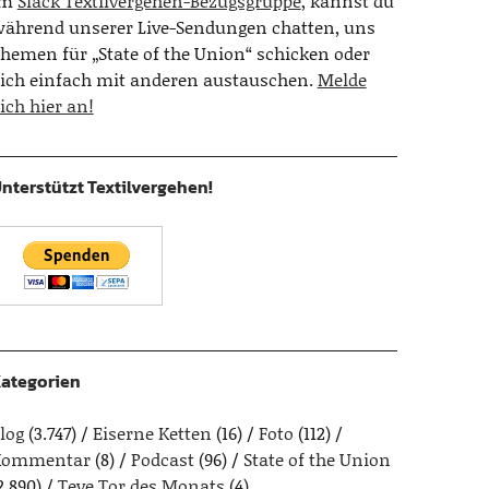
Im
Slack Textilvergehen-Bezugsgruppe
, kannst du
ährend unserer Live-Sendungen chatten, uns
hemen für „State of the Union“ schicken oder
ich einfach mit anderen austauschen.
Melde
ich hier an!
nterstützt Textilvergehen!
ategorien
log
(3.747)
Eiserne Ketten
(16)
Foto
(112)
Kommentar
(8)
Podcast
(96)
State of the Union
2.890)
Teve Tor des Monats
(4)