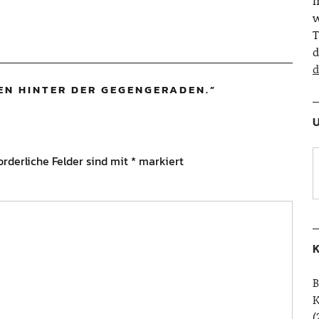
w
T
d
d
EN HINTER DER GEGENGERADEN.
”
U
orderliche Felder sind mit
*
markiert
K
B
(