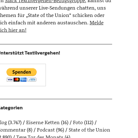
Im
Slack Textilvergehen-Bezugsgruppe
, kannst du
ährend unserer Live-Sendungen chatten, uns
hemen für „State of the Union“ schicken oder
ich einfach mit anderen austauschen.
Melde
ich hier an!
nterstützt Textilvergehen!
ategorien
log
(3.747)
Eiserne Ketten
(16)
Foto
(112)
Kommentar
(8)
Podcast
(96)
State of the Union
2.890)
Teve Tor des Monats
(4)