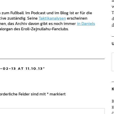
w
T
zum Fußball. Im Podcast und im Blog ist er für die
tive zuständig. Seine
Taktikanalysen
erscheinen
d
ehen, das Archiv davon gibt es noch immer
in Daniels
d
alorgan des Eroll-Zejnullahu-Fanclubs.
U
02-13 AT 11.10.13
”
K
orderliche Felder sind mit
*
markiert
B
(