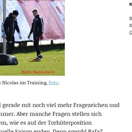
K
B
(
 Nicolas im Training,
Foto:
d gerade mit noch viel mehr Fragezeichen und
mmer. Aber manche Fragen stellen sich
lem, wie es auf der Torhüterposition
ktuelle Saison enden. Denn sowohl Rafa?