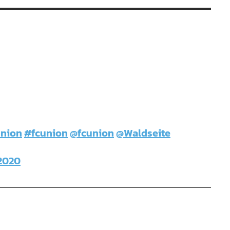
nion
#fcunion
@fcunion
@Waldseite
 2020