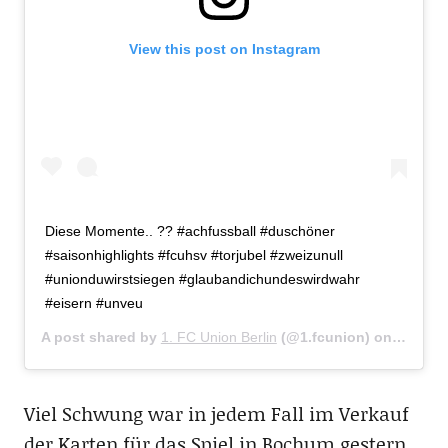
View this post on Instagram
Diese Momente.. ?? #achfussball #duschöner
#saisonhighlights #fcuhsv #torjubel #zweizunull
#unionduwirstsiegen #glaubandichundeswirdwahr
#eisern #unveu
A post shared by
1. FC Union Berlin
(@1.fcunion) on
Apr 29,
Viel Schwung war in jedem Fall im Verkauf
der Karten für das Spiel in Bochum gestern.