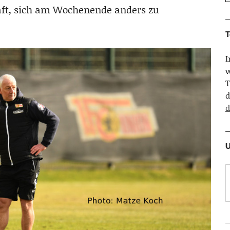
aft, sich am Wochenende anders zu
T
w
T
d
d
U