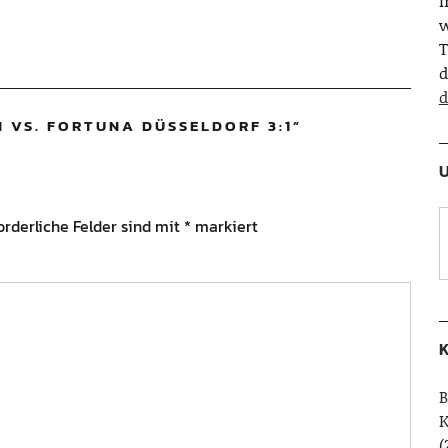
w
T
d
d
N VS. FORTUNA DÜSSELDORF 3:1
”
U
orderliche Felder sind mit
*
markiert
K
B
(