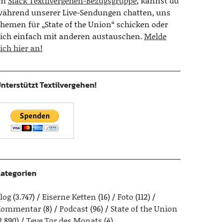
Im
Slack Textilvergehen-Bezugsgruppe
, kannst du
ährend unserer Live-Sendungen chatten, uns
hemen für „State of the Union“ schicken oder
ich einfach mit anderen austauschen.
Melde
ich hier an!
nterstützt Textilvergehen!
ategorien
log
(3.747)
Eiserne Ketten
(16)
Foto
(112)
Kommentar
(8)
Podcast
(96)
State of the Union
2.890)
Teve Tor des Monats
(4)