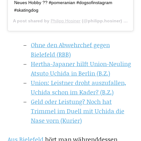
Neues Hobby ?? #pomeranian #dogsofinstagram
#skatingdog
A post shared by
Philipp Hosiner
(@philipp.hosiner) on
Aug 
Ohne den Abwehrchef gegen
Bielefeld (RBB)
Hertha-Japaner hilft Union-Neuling
Atsuto Uchida in Berlin (B.Z.)
Union: Leistner droht auszufallen,
Uchida schon im Kader? (B.Z.)
Geld oder Leistung? Noch hat
Trimmel im Duell mit Uchida die
Nase vorn (Kurier)
Aus Bielefeld
hört man währenddessen