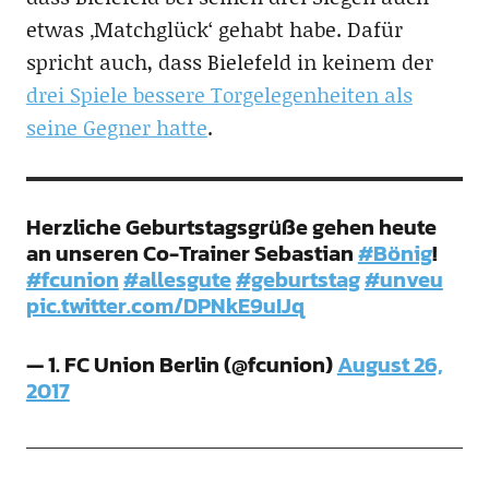
etwas ‚Matchglück‘ gehabt habe. Dafür
spricht auch, dass Bielefeld in keinem der
drei Spiele bessere Torgelegenheiten als
seine Gegner hatte
.
Herzliche Geburtstagsgrüße gehen heute
an unseren Co-Trainer Sebastian
#Bönig
!
#fcunion
#allesgute
#geburtstag
#unveu
pic.twitter.com/DPNkE9uIJq
— 1. FC Union Berlin (@fcunion)
August 26,
2017