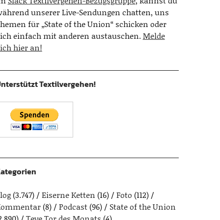
Im
Slack Textilvergehen-Bezugsgruppe
, kannst du
ährend unserer Live-Sendungen chatten, uns
hemen für „State of the Union“ schicken oder
ich einfach mit anderen austauschen.
Melde
ich hier an!
nterstützt Textilvergehen!
ategorien
log
(3.747)
Eiserne Ketten
(16)
Foto
(112)
Kommentar
(8)
Podcast
(96)
State of the Union
2.890)
Teve Tor des Monats
(4)