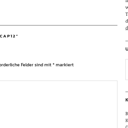
w
T
d
d
CAP12
”
U
orderliche Felder sind mit
*
markiert
K
B
(