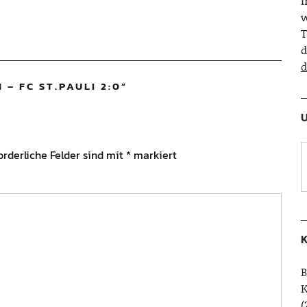
w
T
d
d
 – FC ST.PAULI 2:0
”
U
orderliche Felder sind mit
*
markiert
K
B
(