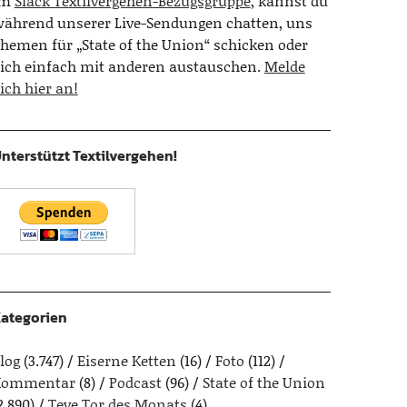
Im
Slack Textilvergehen-Bezugsgruppe
, kannst du
ährend unserer Live-Sendungen chatten, uns
hemen für „State of the Union“ schicken oder
ich einfach mit anderen austauschen.
Melde
ich hier an!
nterstützt Textilvergehen!
ategorien
log
(3.747)
Eiserne Ketten
(16)
Foto
(112)
Kommentar
(8)
Podcast
(96)
State of the Union
2.890)
Teve Tor des Monats
(4)