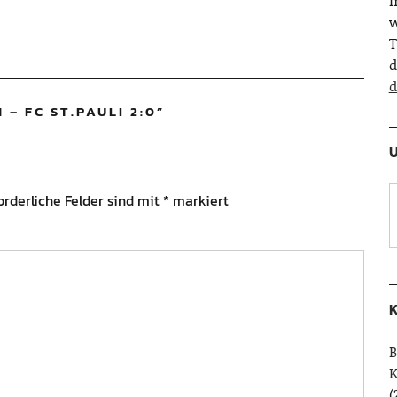
w
T
d
d
 – FC ST.PAULI 2:0
”
U
orderliche Felder sind mit
*
markiert
K
B
(