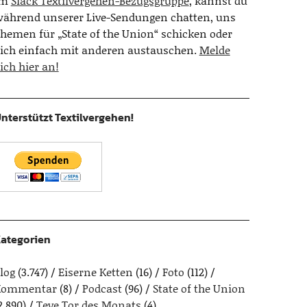
Im
Slack Textilvergehen-Bezugsgruppe
, kannst du
ährend unserer Live-Sendungen chatten, uns
hemen für „State of the Union“ schicken oder
ich einfach mit anderen austauschen.
Melde
ich hier an!
nterstützt Textilvergehen!
ategorien
log
(3.747)
Eiserne Ketten
(16)
Foto
(112)
Kommentar
(8)
Podcast
(96)
State of the Union
2.890)
Teve Tor des Monats
(4)