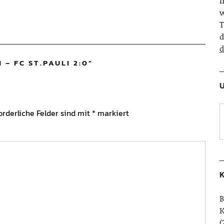
w
T
d
d
 – FC ST.PAULI 2:0
”
U
orderliche Felder sind mit
*
markiert
K
B
(