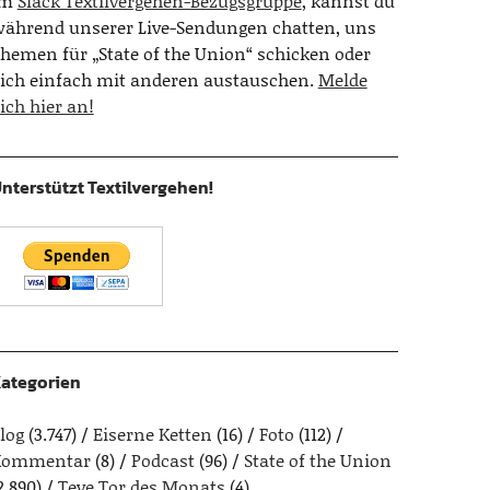
Im
Slack Textilvergehen-Bezugsgruppe
, kannst du
ährend unserer Live-Sendungen chatten, uns
hemen für „State of the Union“ schicken oder
ich einfach mit anderen austauschen.
Melde
ich hier an!
nterstützt Textilvergehen!
ategorien
log
(3.747)
Eiserne Ketten
(16)
Foto
(112)
Kommentar
(8)
Podcast
(96)
State of the Union
2.890)
Teve Tor des Monats
(4)