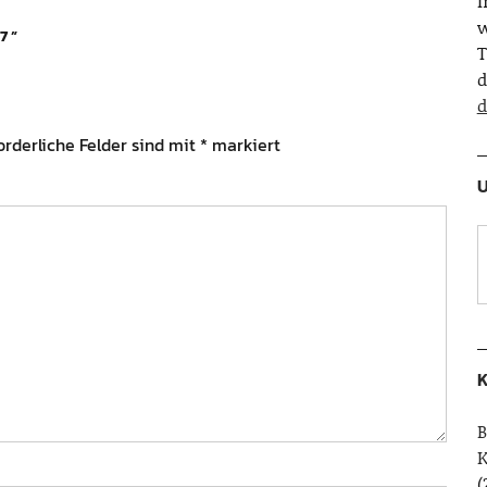
w
7
”
T
d
d
orderliche Felder sind mit
*
markiert
U
K
B
(