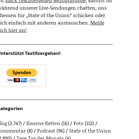
Im
Slack Textilvergehen-Bezugsgruppe
, kannst du
ährend unserer Live-Sendungen chatten, uns
hemen für „State of the Union“ schicken oder
ich einfach mit anderen austauschen.
Melde
ich hier an!
nterstützt Textilvergehen!
ategorien
log
(3.747)
Eiserne Ketten
(16)
Foto
(112)
Kommentar
(8)
Podcast
(96)
State of the Union
2.890)
Teve Tor des Monats
(4)