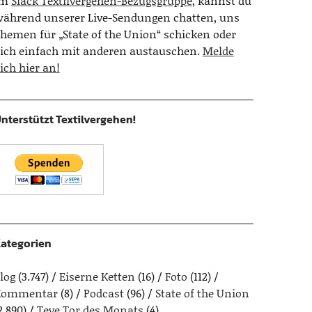
Im
Slack Textilvergehen-Bezugsgruppe
, kannst du
ährend unserer Live-Sendungen chatten, uns
hemen für „State of the Union“ schicken oder
ich einfach mit anderen austauschen.
Melde
ich hier an!
nterstützt Textilvergehen!
ategorien
log
(3.747)
Eiserne Ketten
(16)
Foto
(112)
Kommentar
(8)
Podcast
(96)
State of the Union
2.890)
Teve Tor des Monats
(4)