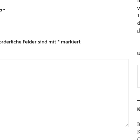
w
7
”
T
d
d
orderliche Felder sind mit
*
markiert
U
K
B
(