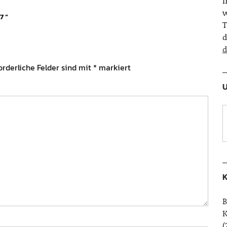
w
7
”
T
d
d
orderliche Felder sind mit
*
markiert
U
K
B
(