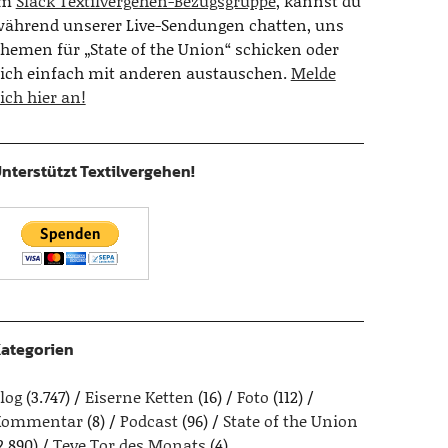
Im
Slack Textilvergehen-Bezugsgruppe
, kannst du
ährend unserer Live-Sendungen chatten, uns
hemen für „State of the Union“ schicken oder
ich einfach mit anderen austauschen.
Melde
ich hier an!
nterstützt Textilvergehen!
ategorien
log
(3.747)
Eiserne Ketten
(16)
Foto
(112)
Kommentar
(8)
Podcast
(96)
State of the Union
2.890)
Teve Tor des Monats
(4)