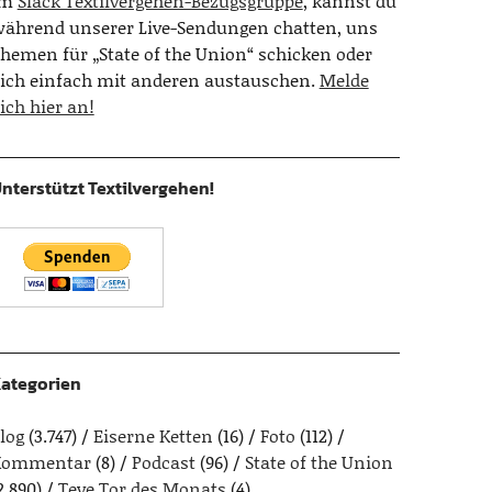
Im
Slack Textilvergehen-Bezugsgruppe
, kannst du
ährend unserer Live-Sendungen chatten, uns
hemen für „State of the Union“ schicken oder
ich einfach mit anderen austauschen.
Melde
ich hier an!
nterstützt Textilvergehen!
ategorien
log
(3.747)
Eiserne Ketten
(16)
Foto
(112)
Kommentar
(8)
Podcast
(96)
State of the Union
2.890)
Teve Tor des Monats
(4)