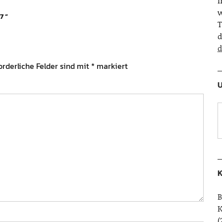
w
7
”
T
d
d
orderliche Felder sind mit
*
markiert
U
K
B
(