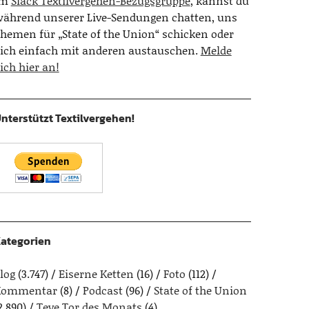
Im
Slack Textilvergehen-Bezugsgruppe
, kannst du
ährend unserer Live-Sendungen chatten, uns
hemen für „State of the Union“ schicken oder
ich einfach mit anderen austauschen.
Melde
ich hier an!
nterstützt Textilvergehen!
ategorien
log
(3.747)
Eiserne Ketten
(16)
Foto
(112)
Kommentar
(8)
Podcast
(96)
State of the Union
2.890)
Teve Tor des Monats
(4)