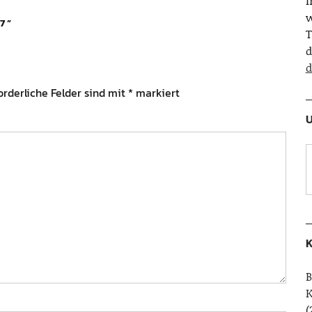
w
7
”
T
d
d
orderliche Felder sind mit
*
markiert
U
K
B
(