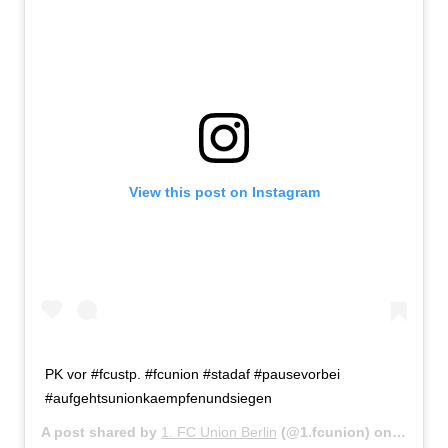
View this post on Instagram
PK vor #fcustp. #fcunion #stadaf #pausevorbei
#aufgehtsunionkaempfenundsiegen
A post shared by
1. FC Union Berlin
(@1.fcunion) on
Oct 15,