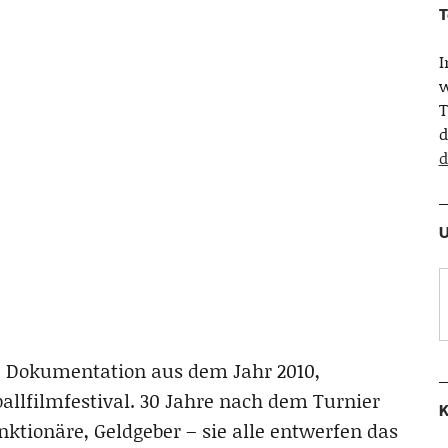
T
w
T
d
d
U
ne Dokumentation aus dem Jahr 2010,
llfilmfestival. 30 Jahre nach dem Turnier
K
ktionäre, Geldgeber – sie alle entwerfen das