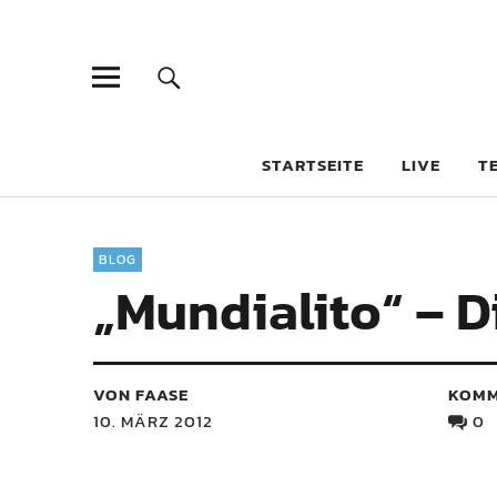
STARTSEITE
LIVE
T
BLOG
„Mundialito“ – D
VON FAASE
KOMM
10. MÄRZ 2012
0