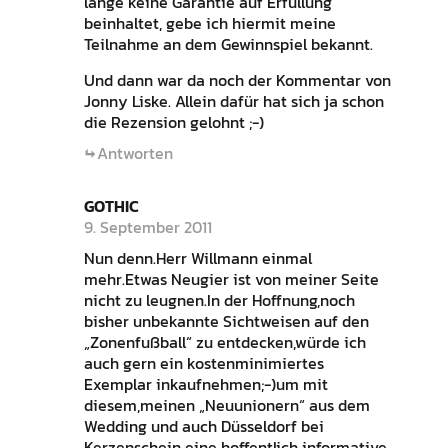
lange keine Garantie auf Erfüllung
beinhaltet, gebe ich hiermit meine
Teilnahme an dem Gewinnspiel bekannt.
Und dann war da noch der Kommentar von
Jonny Liske. Allein dafür hat sich ja schon
die Rezension gelohnt ;-)
Antworten
GOTHIC
9. September 2011
Nun denn.Herr Willmann einmal
mehr.Etwas Neugier ist von meiner Seite
nicht zu leugnen.In der Hoffnung,noch
bisher unbekannte Sichtweisen auf den
„Zonenfußball“ zu entdecken,würde ich
auch gern ein kostenminimiertes
Exemplar inkaufnehmen;-)um mit
diesem,meinen „Neuunionern“ aus dem
Wedding und auch Düsseldorf bei
Kerzenschein eine hoffentlich informative