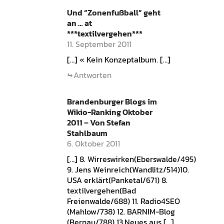
Und “Zonenfußball” geht
an … at
***textilvergehen***
11. September 2011
[…] « Kein Konzeptalbum. […]
Antworten
Brandenburger Blogs im
Wikio-Ranking Oktober
2011 – Von Stefan
Stahlbaum
6. Oktober 2011
[…] 8. Wirreswirken(Eberswalde/495)
9. Jens Weinreich(Wandlitz/514)10.
USA erklärt(Panketal/671) 8.
textilvergehen(Bad
Freienwalde/688) 11. Radio4SEO
(Mahlow/738) 12. BARNIM-Blog
(Bernau/788) 13.Neues aus […]