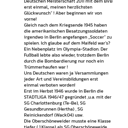
Deutschen Meisterschaft 2011 mit dem BVB
erst einmal„ meinen herzlichsten
Glückwunsch“ ! Aber beginnen wir von
vorne!
Gleich nach dem Kriegsende 1945 haben
die amerikanischen Besatzungssoldaten
irgendwo in Berlin angefangen „Soccer“ zu
spielen. Ich glaube auf dem Maifeld war’s?
Ein Nebenplatz im Olympia-Stadion. Der
Fußball lebte also wieder, trotzdem Berlin
durch die Bombardierung nur noch ein
Trümmerhaufen war !
Uns Deutschen waren ja Versammlungen
jeder Art und Vereinsbildungen erst
einmal verboten worden!
Erst im Herbst 1946 wurde in Berlin die
STADTLIGA 1946/47 gegründet ,u.a. mit der
SG Charlottenburg (Te-Be), SG
Gesundbrunnen (Hertha) , SG
Reinickendorf (Wack04) usw.
Die Oberschöneweider musste eine Klasse
tiefer ( 1.Klasse) als SG Oberschöneweide