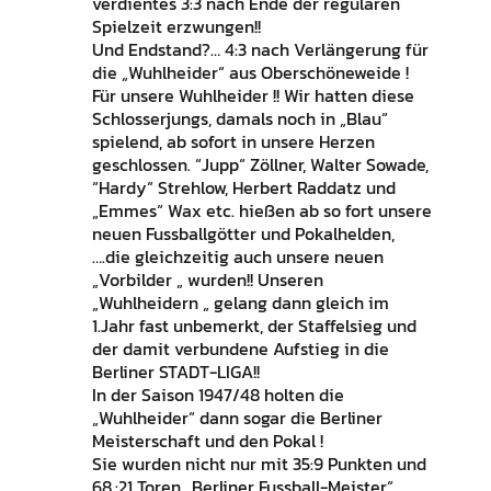
verdientes 3:3 nach Ende der regulären
Spielzeit erzwungen!!
Und Endstand?… 4:3 nach Verlängerung für
die „Wuhlheider“ aus Oberschöneweide !
Für unsere Wuhlheider !! Wir hatten diese
Schlosserjungs, damals noch in „Blau“
spielend, ab sofort in unsere Herzen
geschlossen. “Jupp“ Zöllner, Walter Sowade,
“Hardy“ Strehlow, Herbert Raddatz und
„Emmes“ Wax etc. hießen ab so fort unsere
neuen Fussballgötter und Pokalhelden,
….die gleichzeitig auch unsere neuen
„Vorbilder „ wurden!! Unseren
„Wuhlheidern „ gelang dann gleich im
1.Jahr fast unbemerkt, der Staffelsieg und
der damit verbundene Aufstieg in die
Berliner STADT-LIGA!!
In der Saison 1947/48 holten die
„Wuhlheider“ dann sogar die Berliner
Meisterschaft und den Pokal !
Sie wurden nicht nur mit 35:9 Punkten und
68.:21 Toren „Berliner Fussball-Meister“ „