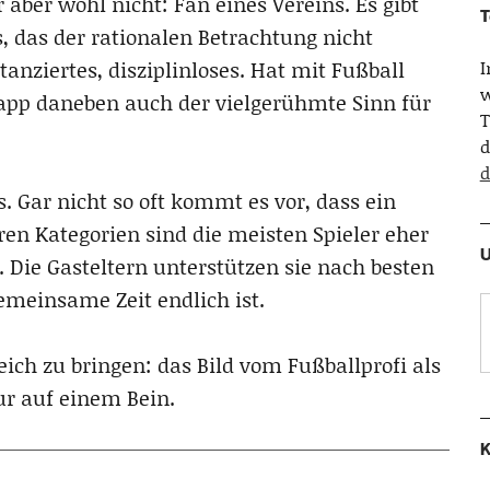
aber wohl nicht: Fan eines Vereins. Es gibt
T
 das der rationalen Betrachtung nicht
tanziertes, disziplinloses. Hat mit Fußball
w
napp daneben auch der vielgerühmte Sinn für
T
d
d
s. Gar nicht so oft kommt es vor, dass ein
ären Kategorien sind die meisten Spieler eher
U
 Die Gasteltern unterstützen sie nach besten
gemeinsame Zeit endlich ist.
ch zu bringen: das Bild vom Fußballprofi als
ur auf einem Bein.
K