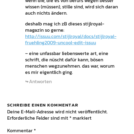
wenn die, die es von berufs wegen besser
wissen (müssen), stille sind, wird sich daran
auch nichts ändern.
deshalb mag ich zB dieses stijlroyal-
magazin so gerne:
http://issuu.com/stijlroyal/docs/stijlroyal-
fruehling2009-uncool-edit-issuu
– eine unfassbar liebenswerte art, eine
schrift, die nüscht dafür kann, bösen
menschen wegzunehmen. das war, worum
es mir eigentlich ging.
Antworten
SCHREIBE EINEN KOMMENTAR
Deine E-Mail-Adresse wird nicht veröffentlicht.
Erforderliche Felder sind mit
*
markiert
Kommentar
*