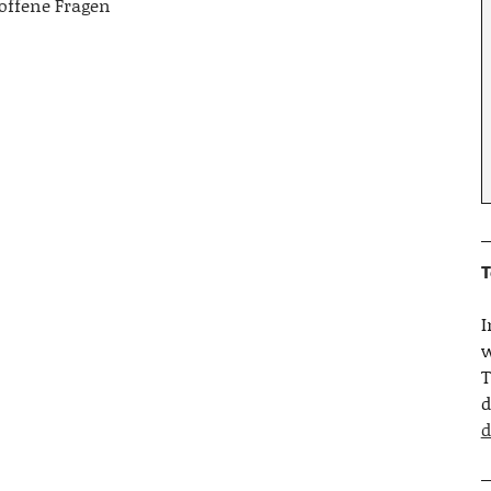
 offene Fragen
T
w
T
d
d