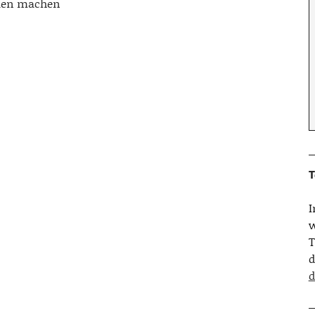
dien machen
T
w
T
d
d