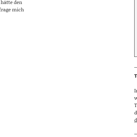
 hätte den
 frage mich
T
w
T
d
d