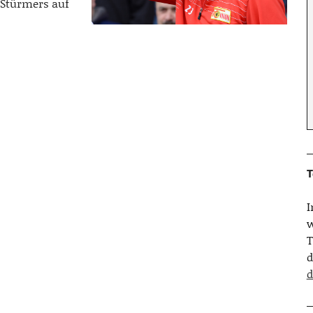
 Stürmers auf
T
w
T
d
d