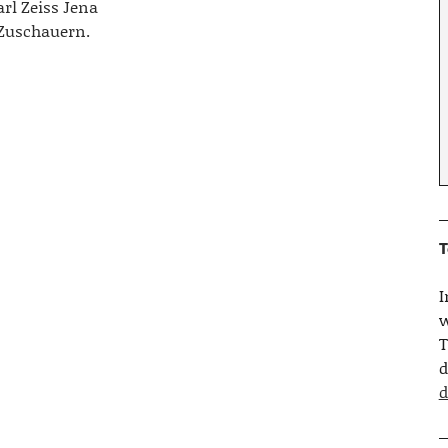
rl Zeiss Jena
 Zuschauern.
T
w
T
d
d