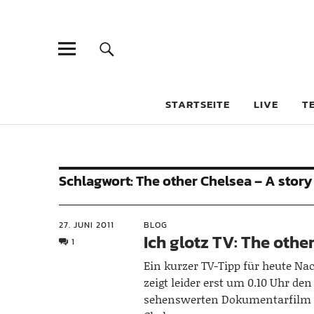
STARTSEITE
LIVE
T
Schlagwort:
The other Chelsea – A stor
27. JUNI 2011
BLOG
Ich glotz TV: The othe
1
Ein kurzer TV-Tipp für heute Na
zeigt leider erst um 0.10 Uhr d
sehenswerten Dokumentarfilm 