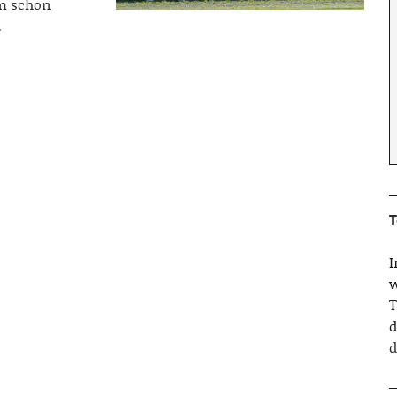
m schon
…
T
w
T
d
d