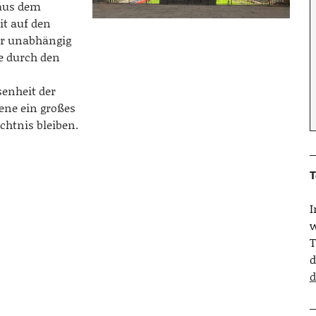
 aus dem
it auf den
er unabhängig
e durch den
enheit der
ene ein großes
chtnis bleiben.
T
w
T
d
d