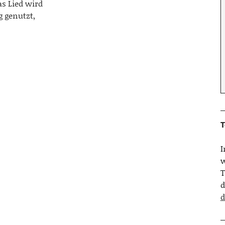
as Lied wird
g genutzt,
T
w
T
d
d