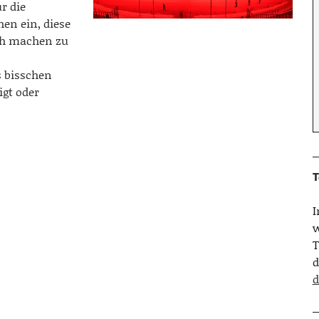
r die
en ein, diese
ich machen zu
s bisschen
igt oder
T
w
T
d
d