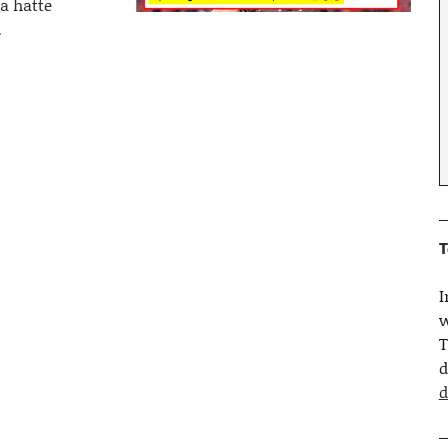
a hatte
…
T
w
T
d
d