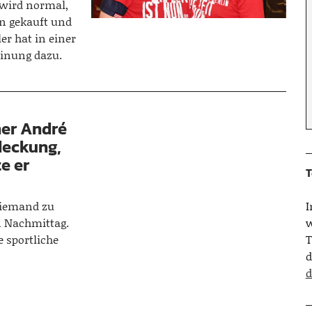
 wird normal,
en gekauft und
er hat in einer
einung dazu.
ner André
deckung,
te er
T
niemand zu
n Nachmittag.
w
e sportliche
T
d
d