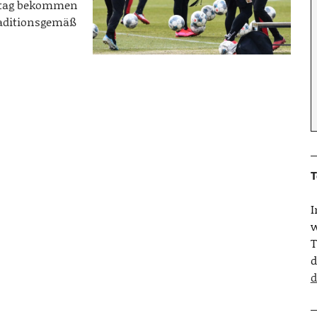
stag bekommen
raditionsgemäß
T
w
T
d
d