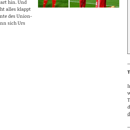
art hin. Und
t alles klappt
ente des Union-
nn sich Urs
T
w
T
d
d