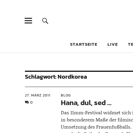
STARTSEITE
LIVE
T
Schlagwort:
Nordkorea
27. MÄRZ 2011
BLOG
Hana, dul, sed …
0
Das 11mm-Festival widmet sich 
in besonderem Maße der filmis
Umsetzung des Frauenfußballs. 