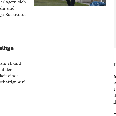
erlagern sich
Jahr und
iga-Rückrunde
lliga
 am 21. und
T
it der
keit einer
chäftigt. Auf
w
T
d
d