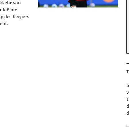
ckkehr von
nk Platz
g des Keepers
cht.
T
w
T
d
d