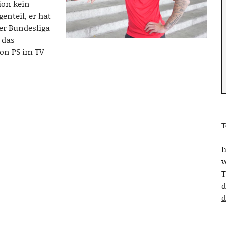
ion kein
enteil, er hat
er Bundesliga
 das
on PS im TV
T
w
T
d
d