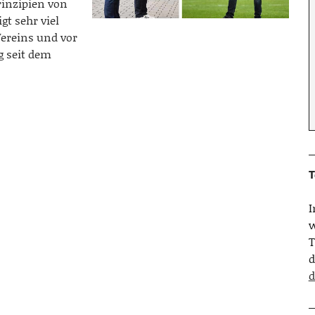
rinzipien von
t sehr viel
Vereins und vor
g seit dem
T
w
T
d
d