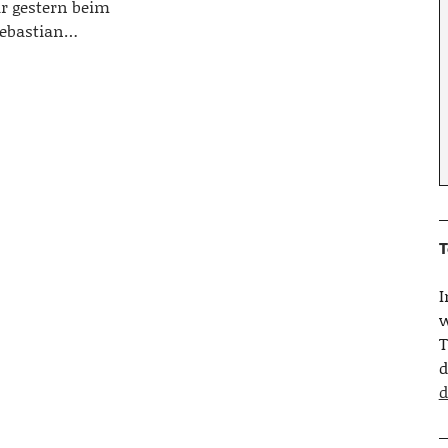
ir gestern beim
 Sebastian…
T
w
T
d
d