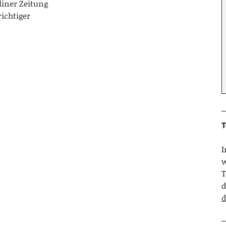
liner Zeitung
richtiger
T
w
T
d
d