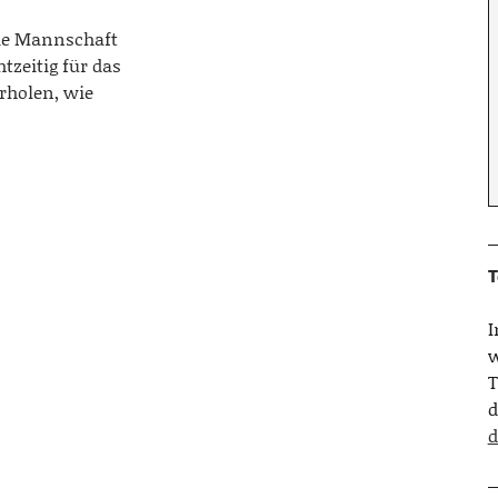
die Mannschaft
htzeitig für das
erholen, wie
T
w
T
d
d